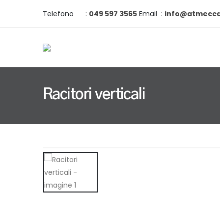
Telefono
:
049 597 3565
Email
:
info@atmeccan
Racitori verticali