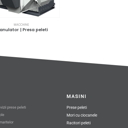
MACCHINE
anulator | Presa peleti
MASINI
izii prese peleti
Prese peleti
role
Mori cu ciocanele
maritelor
Racitori peleti