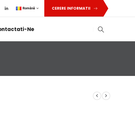
CERERE INFORMATII
Română
ontactati-Ne