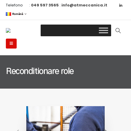
Telefono
:
049 597 3565
:
info@atmeccanica.it
Română
Reconditionare role