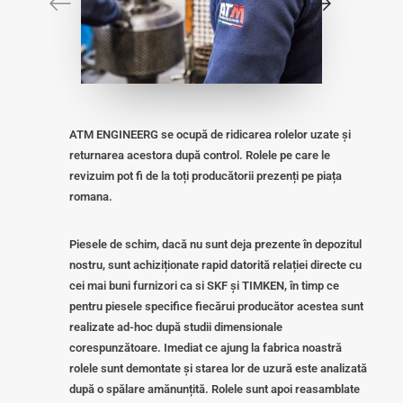
ATM ENGINEERG se ocupă de ridicarea rolelor uzate și
returnarea acestora după control. Rolele pe care le
revizuim pot fi de la toți producătorii prezenți pe piața
romana.
Piesele de schim, dacă nu sunt deja prezente în depozitul
nostru, sunt achiziționate rapid datorită relației directe cu
cei mai buni furnizori ca si SKF și TIMKEN, în timp ce
pentru piesele specifice fiecărui producător acestea sunt
realizate ad-hoc după studii dimensionale
corespunzătoare. Imediat ce ajung la fabrica noastră
rolele sunt demontate și starea lor de uzură este analizată
după o spălare amănunțită. Rolele sunt apoi reasamblate