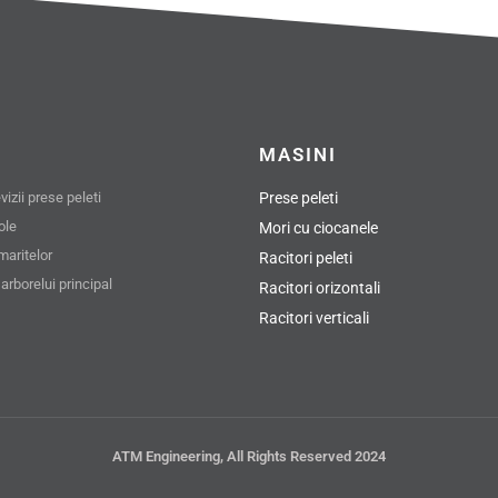
MASINI
izii prese peleti
Prese peleti
role
Mori cu ciocanele
maritelor
Racitori peleti
arborelui principal
Racitori orizontali
Racitori verticali
ATM Engineering, All Rights Reserved 2024