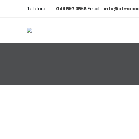
Telefono
:
049 597 3565
Email
:
info@atmeccan