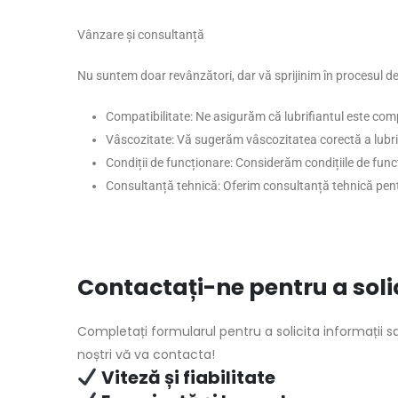
Vânzare și consultanță
Nu suntem doar revânzători, dar vă sprijinim în procesul de
Compatibilitate: Ne asigurăm că lubrifiantul este compa
Vâscozitate: Vă sugerăm vâscozitatea corectă a lubrifi
Condiții de funcționare: Considerăm condițiile de func
Consultanță tehnică: Oferim consultanță tehnică pentr
Contactați-ne pentru a solic
Completați formularul pentru a solicita informații sau
noștri vă va contacta!
Viteză și fiabilitate