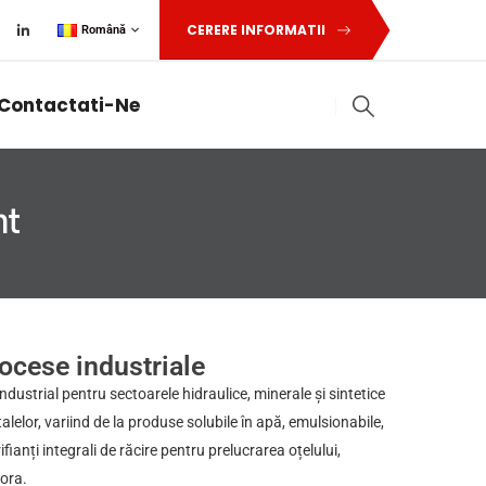
CERERE INFORMATII
Română
Contactati-Ne
nt
rocese industriale
ndustrial pentru sectoarele hidraulice, minerale și sintetice
alelor, variind de la produse solubile în apă, emulsionabile,
ifianți integrali de răcire pentru prelucrarea oțelului,
tora.