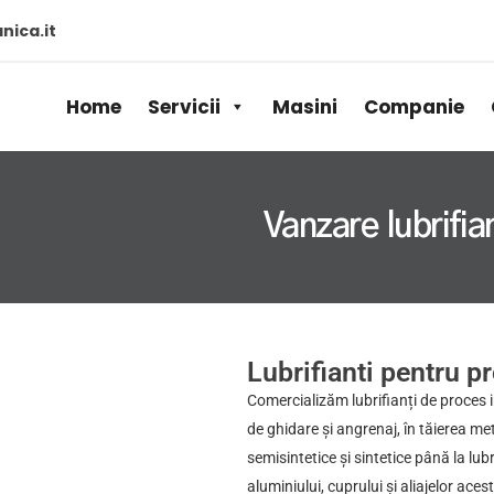
ica.it
Home
Servicii
Masini
Companie
Vanzare lubrifia
Lubrifianti pentru p
Comercializăm lubrifianți de proces i
de ghidare și angrenaj, în tăierea met
semisintetice și sintetice până la lubr
aluminiului, cuprului și aliajelor aces